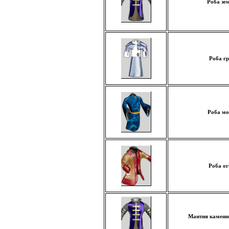
Роба зе
Роба гр
Роба мо
Роба ог
Мантия каменн