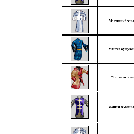
Мантия небесны
Мантия бушующ
Мантия огнен
Мантия земляны