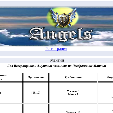
Регистрация
Мантии
Для Возвращения к Амуниции нажмите на Изображение Мантии
ание
Прочность
Требования
Хар
ия
Уровень 1
а
[10/10]
Масса 1
З
Уровень 12