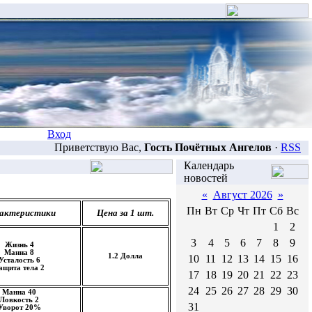
Вход
Приветствую Вас,
Гость Почётных Ангелов
·
RSS
Календарь
новостей
«
Август 2026
»
Пн
Вт
Ср
Чт
Пт
Сб
Вс
актеристики
Цена за 1 шт.
1
2
3
4
5
6
7
8
9
Жизнь 4
Манна 8
1.2 Долла
10
11
12
13
14
15
16
Усталость 6
ащита тела 2
17
18
19
20
21
22
23
24
25
26
27
28
29
30
Манна 40
Ловкость 2
31
Уворот 20%