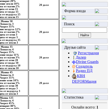
нтикрит 20%
ение земли 10%
20 долл
та от магии 2%
ита от огня 15
Форма входа
ита от воды 15
а от водздуха 15
та от земли 15
Манна 50
Поиск
Ловкость 3
Уворот 35%
ние воздуха 12%
та от магии 2%
20 долл
щита от огня 3
ита от воды 3
а от водздуха 35
ита от земли 3
Друзья сайта
Манна 35
Ловкость 4
Уворот 35%
Регистрация
ление воды 11%
Дилер
та от магии 3%
20 долл
ита от огня 20
Divine Guards
ита от воды 10
Создатель
а от водздуха 10
та от земли 10
Радио ПД
Манна 45
КВН
Ловкость 4
Уворот 35%
ление огня 10%
DEFORМация
та от магии 3%
20 долл
ита от огня 30
ита от воды 3
а от водздуха 3
ита от земли 3
Статистика
Манна 125
Ловкость 4
Уворот 45%
нтикрит 40%
Онлайн всего:
1
ение земли 18%