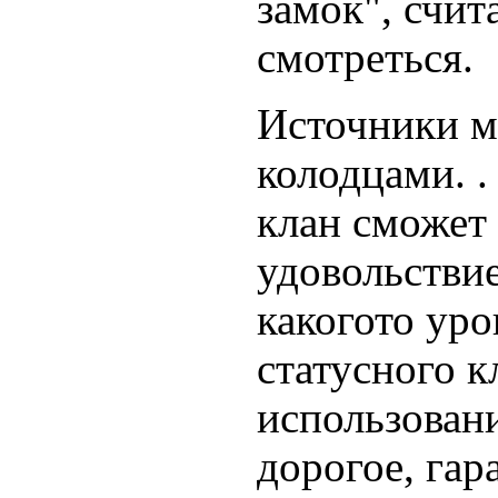
замок", счит
смотреться.
Источники м
колодцами. .
клан сможет 
удовольстви
какогото ур
статусного к
использовани
дорогое, гар