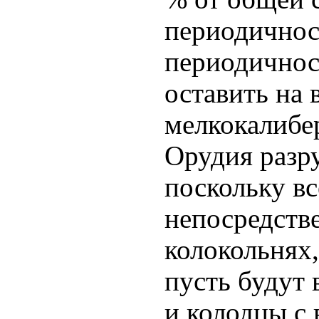
периодичност
периодичнос
оставить на 
мелкокалибе
Орудия разр
поскольку вс
непосредстве
колокольнях,
пусть будут 
и колодцы с 