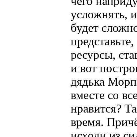
чего наприду
усложнять, и
будет сложно
представьте,
ресурсы, ста
и вот постро
дядька Морпе
вместе со вс
нравится? Та
время. Прич
исходи из с