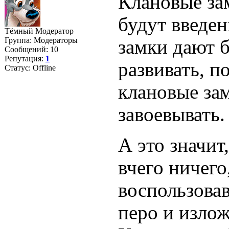
Клановые за
будут введе
Тёмный Модератор
Группа: Модераторы
замки дают б
Сообщений:
10
Репутация:
1
развивать, п
Статус:
Offline
клановые зам
завоевывать.
А это значит
вчего ничего
воспользова
перо и излож