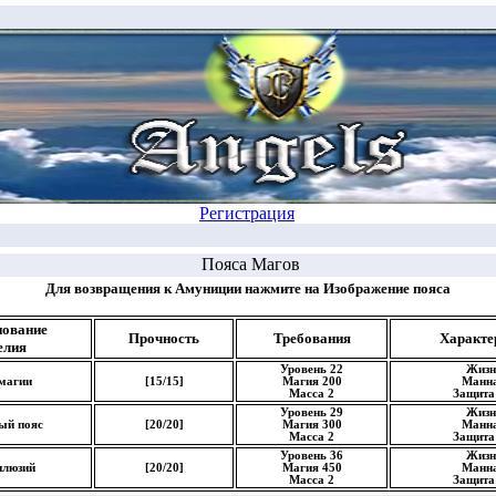
Регистрация
Пояса Магов
Для возвращения к Амуниции нажмите на Изображение пояса
ование
Прочность
Требования
Характе
елия
Уровень 22
Жизн
магии
[15/15]
Магия 200
Манна
Масса 2
Защита 
Уровень 29
Жизн
ый пояс
[20/20]
Магия 300
Манна
Масса 2
Защита 
Уровень 36
Жизн
илюзий
[20/20]
Магия 450
Манна
Масса 2
Защита 