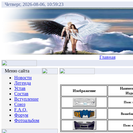
Четверг, 2026-08-06, 10:59:23
Главная
Меню сайта
Новости
Легенда
Устав
Наимен
Изображение
Изд
Состав
Вступление
Пояс 
Союз
F.A.Q.
Вошебн
Форум
Фотоальбом
Пояс 