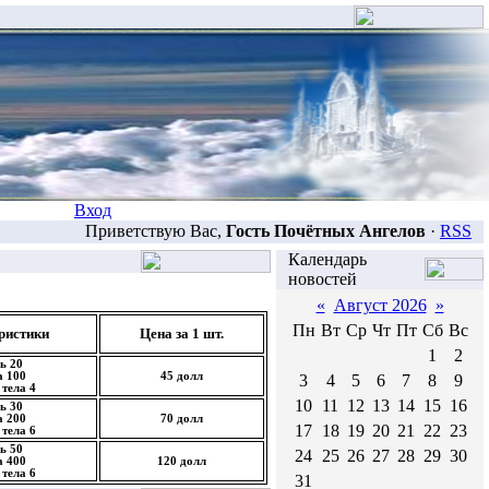
Вход
Приветствую Вас,
Гость Почётных Ангелов
·
RSS
Календарь
новостей
«
Август 2026
»
Пн
Вт
Ср
Чт
Пт
Сб
Вс
ристики
Цена за 1 шт.
1
2
ь 20
 100
45 долл
3
4
5
6
7
8
9
тела 4
10
11
12
13
14
15
16
ь 30
 200
70 долл
17
18
19
20
21
22
23
тела 6
ь 50
24
25
26
27
28
29
30
 400
120 долл
тела 6
31