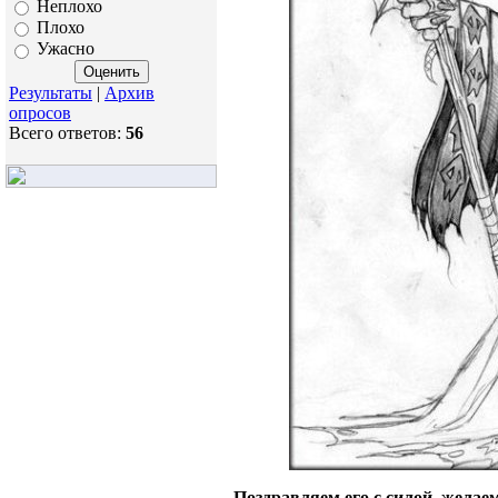
Неплохо
Плохо
Ужасно
Результаты
|
Архив
опросов
Всего ответов:
56
Поздравляем его c силой. желае