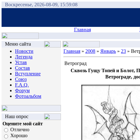
Воскресенье, 2026-08-09, 15:59:08
Главная
Меню сайта
Новости
Главная
»
2008
»
Январь
»
23
» Вет
Легенда
Устав
Ветроград
Состав
Сквозь Гущу Топей и Болот, П
Вступление
Ветрограде, до
Союз
F.A.Q.
Форум
Фотоальбом
Наш опрос
Оцените мой сайт
Отлично
Хорошо