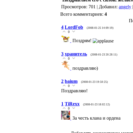
Просмотров: 701 | Добавил:
angely
Всего комментариев:
4
П
4
LordFob
(2008-01-25 14:09:19)
0
Поздрям!
3
хранитель
(2008-01-23 20:28:11)
0
поздравляю)
2
baium
(2008-01-23 19:50:25)
0
Поздравляю!
1
TiRexx
(2008-01-23 18:02:12)
0
За честь клана и ордена