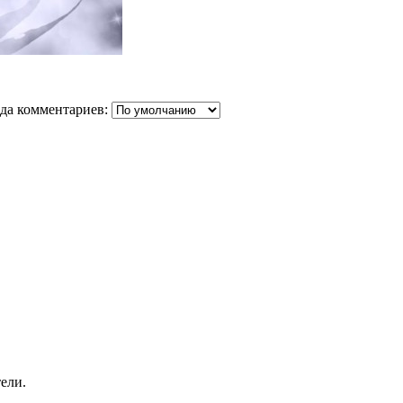
да комментариев:
ели.