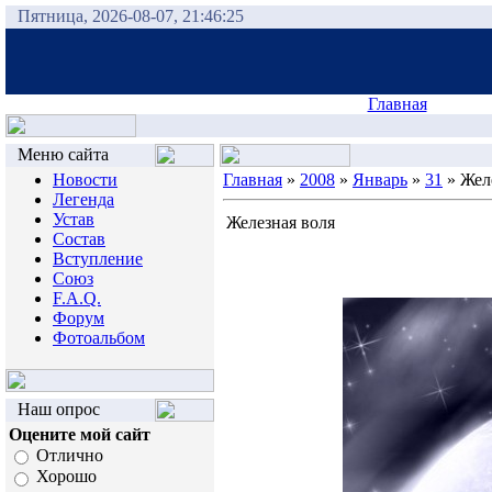
Пятница, 2026-08-07, 21:46:25
Главная
Меню сайта
Новости
Главная
»
2008
»
Январь
»
31
» Жел
Легенда
Устав
Железная воля
Состав
Вступление
Союз
F.A.Q.
Форум
Фотоальбом
Наш опрос
Оцените мой сайт
Отлично
Хорошо