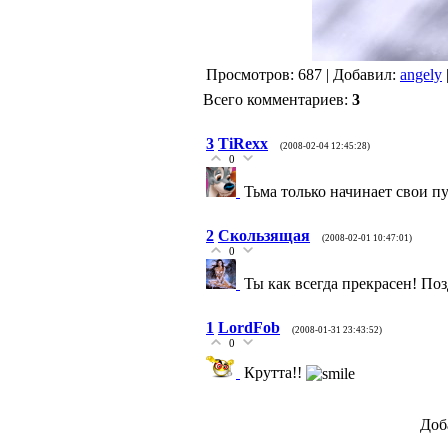
Просмотров: 687 | Добавил:
angely
Всего комментариев:
3
3
TiRexx
(2008-02-04 12:45:28)
0
Тьма только начинает свои п
2
Скользящая
(2008-02-01 10:47:01)
0
Ты как всегда прекрасен! По
1
LordFob
(2008-01-31 23:43:52)
0
Крутта!!
Доб