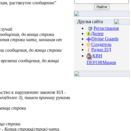
пам, растянутое сообщение"
Друзья сайта
Регистрация
случай
Дилер
сообщения, до конца строки
Divine Guards
Копия строки чата, начиная от
Создатель
Радио ПД
ни сообщения, до конца строки
КВН
 времени сообщения, до конца
DEFORМация
ельство к нарушению законов НЛ
-
го(более 3), пишем причину руками
 конца строки
нца строки
е
- Копия строки(строк) чата,