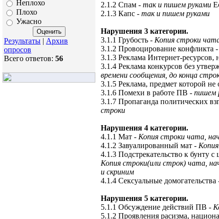
Неплохо
2.1.2 Спам
- так и пишем руками
Ес
Плохо
2.1.3 Капс
- так и пишем руками
Ужасно
Нарушения 3 категории.
3.1.1 Грубость
- Копия строки чата
Результаты
|
Архив
3.1.2 Провоцирование конфликта
опросов
3.1.3 Реклама Интернет-ресурсов,
Всего ответов:
56
3.1.4 Реклама конкурсов без утве
времени сообщения, до конца стро
3.1.5 Реклама, предмет которой не
3.1.6 Помехи в работе ПВ
- пишем 
3.1.7 Пропаганда политических вз
строки
Нарушения 4 категории.
4.1.1 Мат
- Копия строки чата, на
4.1.2 Завуалированный мат
- Копи
4.1.3 Подстрекательство к бунту 
Копия строки(или строк) чата, нач
и скриним
4.1.4 Сексуальные домогательства
Нарушения 5 категории.
5.1.1 Обсуждение действий ПВ
- 
5.1.2 Проявления расизма, национ