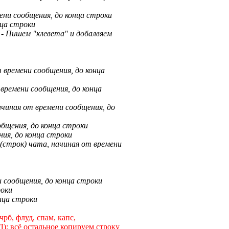
ени сообщения, до конца строки
нца строки
)
- Пишем "клевета" и добалвяем
 времени сообщения, до конца
 времени сообщения, до конца
ачиная от времени сообщения, до
общения, до конца строки
ния, до конца строки
и(строк) чата, начиная от времени
и сообщения, до конца строки
роки
нца строки
рб, флуд, спам, капс,
); всё остальное копируем строку