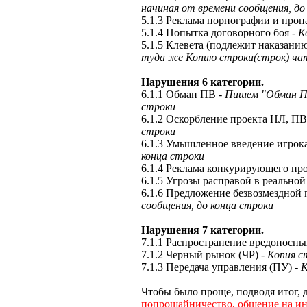
начиная от времени сообщения, до
5.1.3 Реклама порнографии и проп
5.1.4 Попытка договорного боя
- 
5.1.5 Клевета (подлежит наказани
туда же Копию строки(строк) чат
Нарушения 6 категории.
6.1.1 Обман ПВ
- Пишем "Обман П
строки
6.1.2 Оскорбление проекта НЛ, П
строки
6.1.3 Умышленное введение игрок
конца строки
6.1.4 Реклама конкурирующего пр
6.1.5 Угрозы расправой в реально
6.1.6 Предложение безвозмездной
сообщения, до конца строки
Нарушения 7 категории.
7.1.1 Распространение вредоносн
7.1.2 Черный рынок (ЧР)
- Копия с
7.1.3 Передача управления (ПУ)
- 
Чтобы было проще, подводя итог,
попрошайничество, общение на ин.