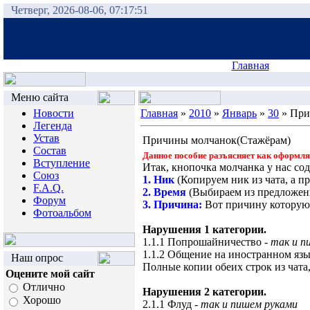
Четверг, 2026-08-06, 07:17:51
Главная
Меню сайта
Новости
Главная
»
2010
»
Январь
»
30
» При
Легенда
Устав
Причины молчанок(Стажёрам)
Состав
Данное пособие разъясняет как оформля
Вступление
Итак, кнопочка молчанка у нас сод
Союз
1. Ник
(Копируем ник из чата, а п
F.A.Q.
2. Время
(Выбираем из предложенног
Форум
3. Причина:
Вот причину которую 
Фотоальбом
Нарушения 1 категории.
1.1.1 Попрошайничество
- так и п
1.1.2 Общение на иностранном яз
Наш опрос
Полные копии обеих строк из чата
Оцените мой сайт
Отлично
Нарушения 2 категории.
Хорошо
2.1.1 Флуд
- так и пишем руками