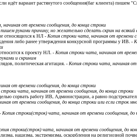
ли идёт вариант растянутого сообщения(баг клиента) пишем "С
, начиная от времени сообщения, до конца строки
- пишем руками причину, но желательно сделать скрин на всякий 
 не относящихся к НЛ
- Копия строки чата, начиная от времени 
рждения либо ранее утверждения конкурсной программы у ИВ.
- 
ки
 относится к проекту НЛ.
- Копия строки чата, начиная от време
руками и скриним
глядов, политическая агитация.
- Копия строки чата, начиная от
чиная от времени сообщения, до конца строки
я строки чата, начиная от времени сообщения, до конца строки
с целью сорвать работу ИВ, Администрации, а равно подстрекат
иная от времени сообщения, до конца строки или если строк мно
- Копия строки(строк) чата, начиная от времени сообщения, до
Копия строки(строк) чата, начиная от времени сообщения, до ко
ализма, нацизма, экстремизма, оскорбления на религиозной почв