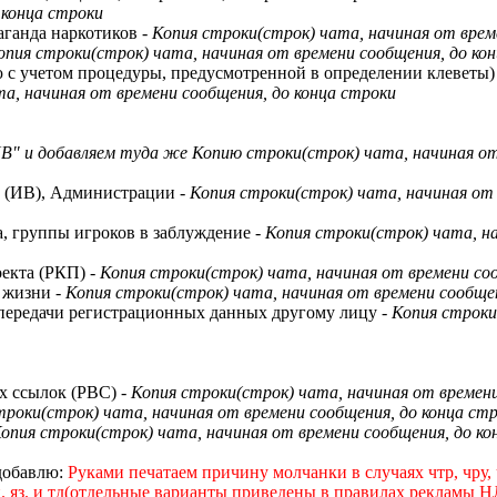
 конца строки
аганда наркотиков
- Копия строки(строк) чата, начиная от врем
Копия строки(строк) чата, начиная от времени сообщения, до ко
ю с учетом процедуры, предусмотренной в определении клеветы
а, начиная от времени сообщения, до конца строки
В" и добавляем туда же Копию строки(строк) чата, начиная от
В (ИВ), Администрации
- Копия строки(строк) чата, начиная от
а, группы игроков в заблуждение
- Копия строки(строк) чата, н
оекта (РКП)
- Копия строки(строк) чата, начиная от времени со
й жизни
- Копия строки(строк) чата, начиная от времени сообще
 передачи регистрационных данных другому лицу
- Копия строк
ых ссылок (РВС)
- Копия строки(строк) чата, начиная от времен
троки(строк) чата, начиная от времени сообщения, до конца ст
Копия строки(строк) чата, начиная от времени сообщения, до ко
 добавлю:
Руками печатаем причину молчанки в случаях чтр, чру, ч
 яз. и тд(отдельные варианты приведены в правилах рекламы НЛ