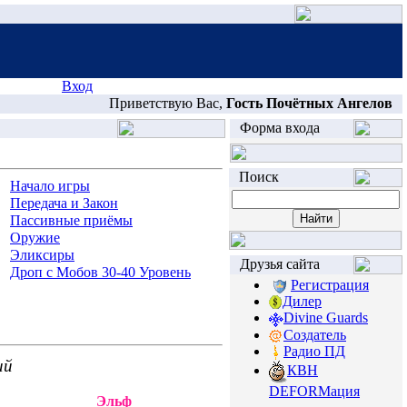
Вход
Приветствую Вас,
Гость Почётных Ангелов
Форма входа
Поиск
Начало игры
Передача и Закон
Пассивные приёмы
Оружие
Эликсиры
Друзья сайта
Дроп с Мобов 30-40 Уровень
Регистрация
Дилер
Divine Guards
Создатель
Радио ПД
ий
КВН
DEFORМация
Эльф