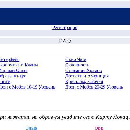
Регистрация
F.A.Q.
нтерфейс
Окно Чата
кономика и Кланы
Склонность
Мирный Опыт
Описание Храмов
бразы в игре
Доспехи и Амуниция
ниги
Кристалы, Заточки
роп с Мобов 10-19 Уровень
Дроп с Мобов 20-29 Уровень
ри нажатии на образ вы увидите свою Карту Локац
Эльф
Орк