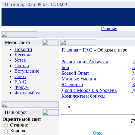
Пятница, 2026-08-07, 14:18:09
Главная
Меню сайта
Новости
Главная
»
FAQ
»
Образы в игре
Легенда
Устав
Регистрация Аккаунта
И
Состав
Бои
Э
Вступление
Боевой Опыт
Союз
Мирные Умения
О
F.A.Q.
Ювелирка
К
Форум
Дроп с Мобов 0-9 Уровень
Д
Фотоальбом
Комплекты и бонусы
Наш опрос
Оцените мой сайт
П
Отлично
Хорошо
Орк