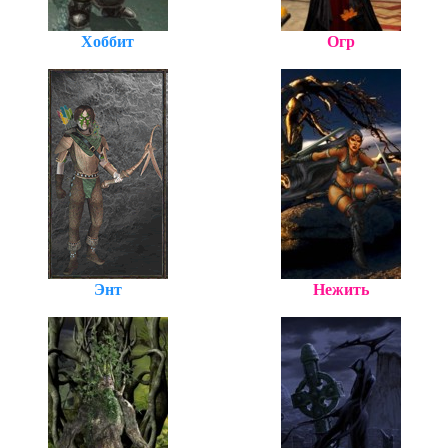
Хоббит
Огр
Энт
Нежить