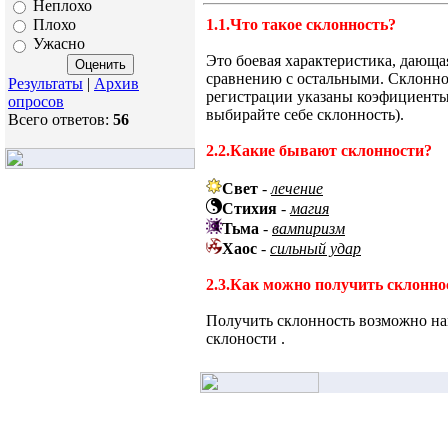
Неплохо
1.1.Что такое склонность?
Плохо
Ужасно
Это боевая характеристика, дающ
сравнению с остальными. Склонно
Результаты
|
Архив
регистрации указаны коэфициенты
опросов
выбирайте себе склонность).
Всего ответов:
56
2.2.Какие бывают склонности?
Свет
-
лечение
Стихия
-
магия
Тьма
-
вампиризм
Хаос
-
сильный удар
2.3.Как можно получить склонно
Получить склонность возможно на
склоности .